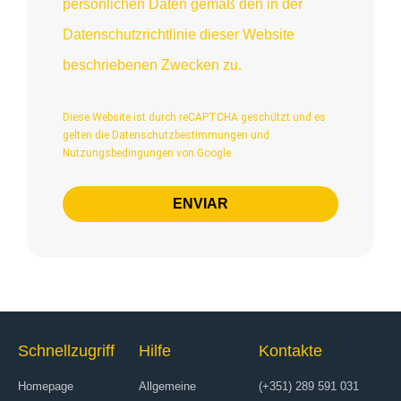
persönlichen Daten gemäß den in der
Datenschutzrichtlinie dieser Website
beschriebenen Zwecken zu.
Diese Website ist durch reCAPTCHA geschützt und es
gelten die
Datenschutzbestimmungen
und
Nutzungsbedingungen
von Google.
ENVIAR
Schnellzugriff
Hilfe
Kontakte
Homepage
Allgemeine
(+351) 289 591 031