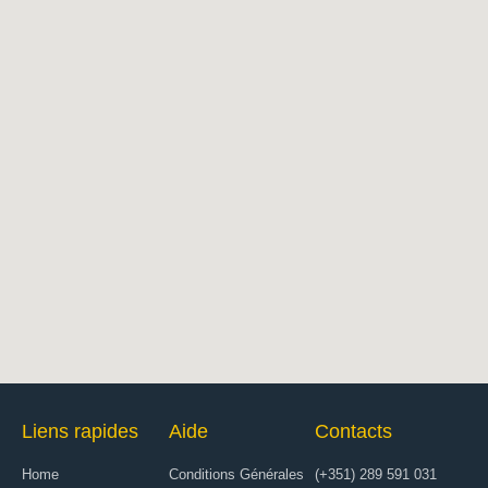
Liens rapides
Aide
Contacts
Home
Conditions Générales
(+351) 289 591 031